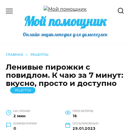
Перейти
к
Мой помощник
содержанию
Онлайн энциклопедия для домохозяек
ГЛАВНАЯ
»
РЕЦЕПТЫ
Ленивые пирожки с
повидлом. К чаю за 7 минут:
вкусно, просто и доступно
РЕЦЕПТЫ
НА ЧТЕНИЕ
ПРОСМОТРОВ
2 мин
16
КОММЕНТАРИИ
ОПУБЛИКОВАНО
0
29.01.2023