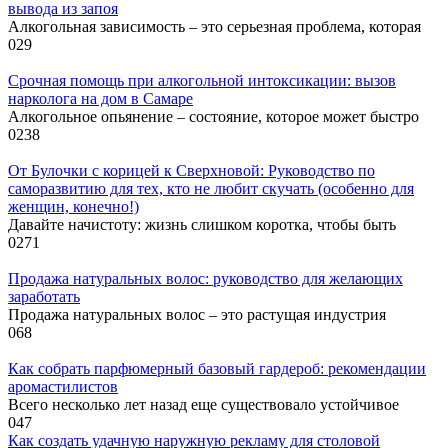
вывода из запоя
Алкогольная зависимость – это серьезная проблема, которая
0
29
Срочная помощь при алкогольной интоксикации: вызов
нарколога на дом в Самаре
Алкогольное опьянение – состояние, которое может быстро
0
238
От Булочки с корицей к Сверхновой: Руководство по
саморазвитию для тех, кто не любит скучать (особенно для
женщин, конечно!)
Давайте начистоту: жизнь слишком коротка, чтобы быть
0
271
Продажа натуральных волос: руководство для желающих
заработать
Продажа натуральных волос – это растущая индустрия
0
68
Как собрать парфюмерный базовый гардероб: рекомендации
аромастилистов
Всего несколько лет назад еще существовало устойчивое
0
47
Как создать удачную наружную рекламу для столовой