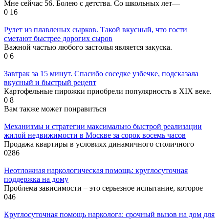
Мне сейчас 56. Болею с детства. Со школьных лет—
0
16
Рулет из плавленых сырков. Такой вкусный, что гости
сметают быстрее дорогих сыров
Важной частью любого застолья является закуска.
0
6
Завтрак за 15 минут. Спасибо соседке узбечке, подсказала
вкусный и быстрый рецепт
Картофельные пирожки приобрели популярность в XIX веке.
0
8
Вам также может понравиться
Механизмы и стратегии максимально быстрой реализации
жилой недвижимости в Москве за сорок восемь часов
Продажа квартиры в условиях динамичного столичного
0
286
Неотложная наркологическая помощь: круглосуточная
поддержка на дому
Проблема зависимости – это серьезное испытание, которое
0
46
Круглосуточная помощь нарколога: срочный вызов на дом для