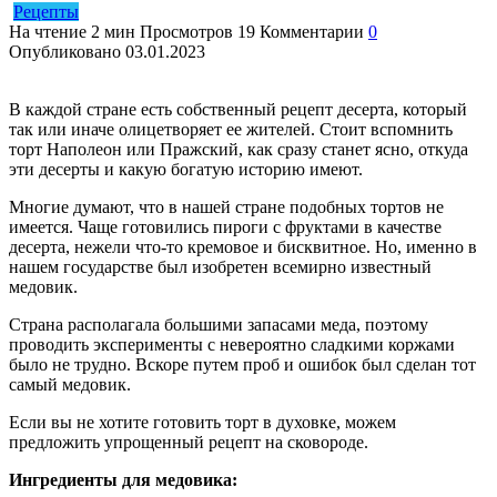
Рецепты
На чтение
2 мин
Просмотров
19
Комментарии
0
Опубликовано
03.01.2023
В каждой стране есть собственный рецепт десерта, который
так или иначе олицетворяет ее жителей. Стоит вспомнить
торт Наполеон или Пражский, как сразу станет ясно, откуда
эти десерты и какую богатую историю имеют.
Многие думают, что в нашей стране подобных тортов не
имеется. Чаще готовились пироги с фруктами в качестве
десерта, нежели что-то кремовое и бисквитное. Но, именно в
нашем государстве был изобретен всемирно известный
медовик.
Страна располагала большими запасами меда, поэтому
проводить эксперименты с невероятно сладкими коржами
было не трудно. Вскоре путем проб и ошибок был сделан тот
самый медовик.
Если вы не хотите готовить торт в духовке, можем
предложить упрощенный рецепт на сковороде.
Ингредиенты для медовика: