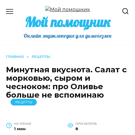
Перейти
к
Мой помощник
содержанию
Онлайн энциклопедия для домохозяек
ГЛАВНАЯ
»
РЕЦЕПТЫ
Минутная вкуснота. Салат с
морковью, сыром и
чесноком: про Оливье
больше не вспоминаю
РЕЦЕПТЫ
НА ЧТЕНИЕ
ПРОСМОТРОВ
1 мин
8