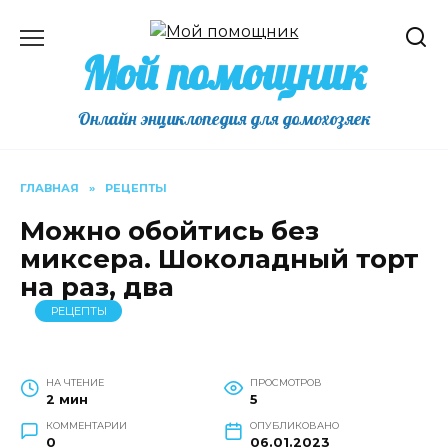
Перейти
к
Мой помощник
содержанию
Онлайн энциклопедия для домохозяек
ГЛАВНАЯ
»
РЕЦЕПТЫ
Можно обойтись без
миксера. Шоколадный торт
на раз, два
РЕЦЕПТЫ
НА ЧТЕНИЕ
ПРОСМОТРОВ
2 мин
5
КОММЕНТАРИИ
ОПУБЛИКОВАНО
0
06.01.2023