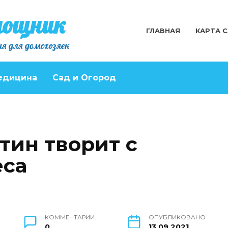
мощник
ГЛАВНАЯ
КАРТА 
я для домохозяек
едицина
Сад и Огород
ин творит с
еса
КОММЕНТАРИИ
ОПУБЛИКОВАНО
0
13.09.2021