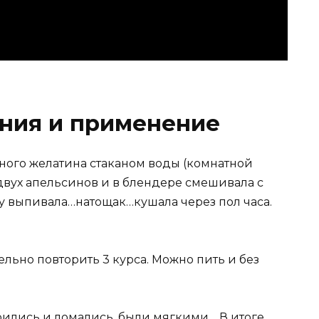
ения и применение
чного желатина стаканом воды (комнатной
двух апельсинов и в блендере смешивала с
зу выпивала…натощак…кушала через пол часа.
ельно повторить 3 курса. Можно пить и без
оились и ломались, были мягкими… В итоге