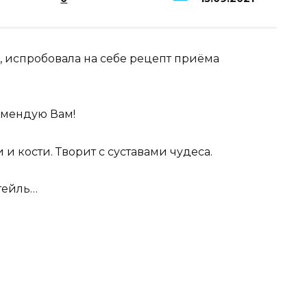
и, испробовала на себе рецепт приёма
омендую Вам!
 и кости. Творит с суставами чудеса.
ктейль…