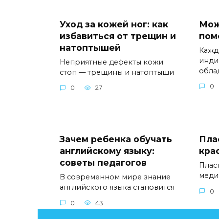
Уход за кожей ног: как
Мож
избавиться от трещин и
пом
натоптышей
Кажд
инди
Неприятные дефекты кожи
обла
стоп — трещины и натоптыши
0
0
27
Зачем ребенка обучать
Пла
английскому языку:
кра
советы педагогов
Плас
меди
В современном мире знание
английского языка становится
0
0
43