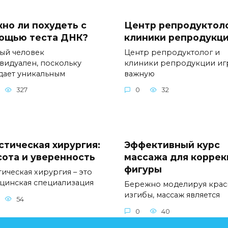
но ли похудеть с
Центр репродуктоло
ощью теста ДНК?
клиники репродукц
ый человек
Центр репродуктолог и
видуален, поскольку
клиники репродукции иг
дает уникальным
важную
327
0
32
стическая хирургия:
Эффективный курс
сота и уверенность
массажа для коррек
фигуры
тическая хирургия – это
цинская специализация
Бережно моделируя крас
изгибы, массаж является
54
0
40