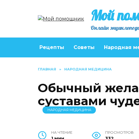
Перейти
Мой по
к
содержанию
Онлайн энциклопеди
Рецепты
Советы
Народная м
ГЛАВНАЯ
»
НАРОДНАЯ МЕДИЦИНА
Обычный желат
суставами чуд
НАРОДНАЯ МЕДИЦИНА
НА ЧТЕНИЕ
ПРОСМОТРОВ
1 мин
332