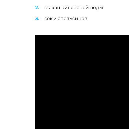
стакан кипяченой воды
сок 2 апельсинов