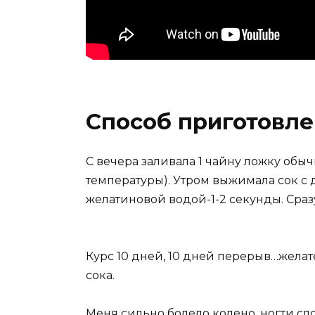
Способ приготовл
С вечера заливала 1 чайну ложку обы
температуры). Утром выжимала сок с 
желатиновой водой-1-2 секунды. Сра
Курс 10 дней, 10 дней перерыв…желат
сока.
Меня сильно болело колено, ногти сл