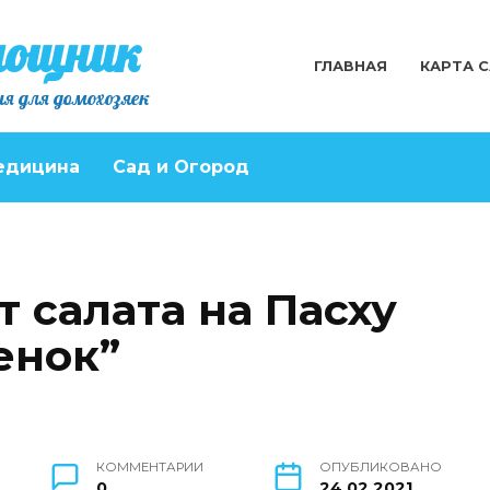
мощник
ГЛАВНАЯ
КАРТА 
я для домохозяек
едицина
Сад и Огород
 салата на Пасху
енок”
КОММЕНТАРИИ
ОПУБЛИКОВАНО
0
24.02.2021