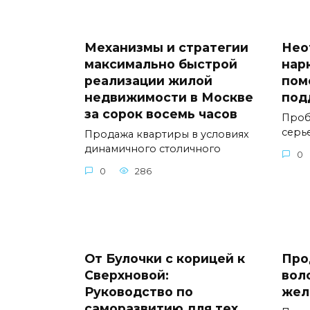
Механизмы и стратегии
Нео
максимально быстрой
нар
реализации жилой
пом
недвижимости в Москве
под
за сорок восемь часов
Проб
серь
Продажа квартиры в условиях
динамичного столичного
0
0
286
От Булочки с корицей к
Про
Сверхновой:
вол
Руководство по
жел
саморазвитию для тех,