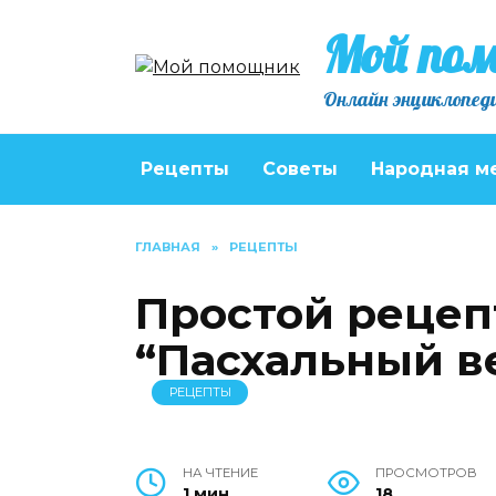
Перейти
Мой по
к
содержанию
Онлайн энциклопеди
Рецепты
Советы
Народная м
ГЛАВНАЯ
»
РЕЦЕПТЫ
Простой рецепт
“Пасхальный в
РЕЦЕПТЫ
НА ЧТЕНИЕ
ПРОСМОТРОВ
1 мин
18