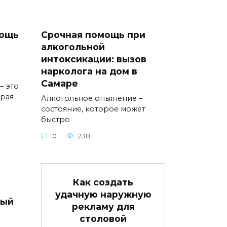
мощь
Срочная помощь при
алкогольной
интоксикации: вызов
нарколога на дом в
Самаре
– это
орая
Алкогольное опьянение –
состояние, которое может
быстро
0
238
Как создать
удачную наружную
вый
рекламу для
столовой