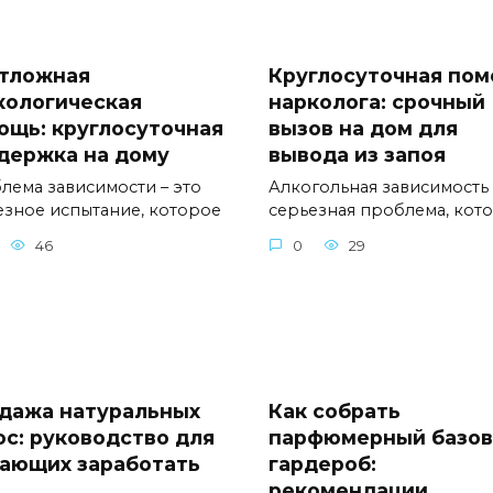
тложная
Круглосуточная по
кологическая
нарколога: срочный
ощь: круглосуточная
вызов на дом для
держка на дому
вывода из запоя
лема зависимости – это
Алкогольная зависимость 
езное испытание, которое
серьезная проблема, кот
46
0
29
дажа натуральных
Как собрать
ос: руководство для
парфюмерный базо
ающих заработать
гардероб:
рекомендации