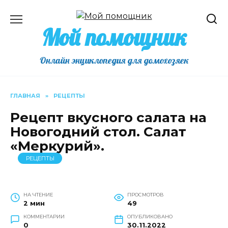
Перейти
к
Мой помощник
содержанию
Онлайн энциклопедия для домохозяек
ГЛАВНАЯ
»
РЕЦЕПТЫ
Рецепт вкусного салата на
Новогодний стол. Салат
«Меркурий».
РЕЦЕПТЫ
НА ЧТЕНИЕ
ПРОСМОТРОВ
2 мин
49
КОММЕНТАРИИ
ОПУБЛИКОВАНО
0
30.11.2022