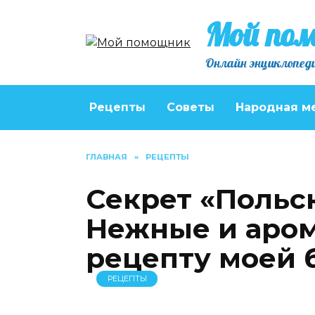
Перейти
Мой по
к
содержанию
Онлайн энциклопеди
Рецепты
Советы
Народная м
ГЛАВНАЯ
»
РЕЦЕПТЫ
Секрет «Польс
Нежные и аром
рецепту моей 
РЕЦЕПТЫ