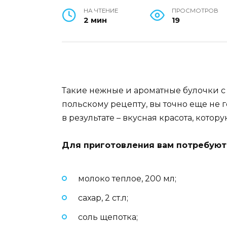
НА ЧТЕНИЕ
ПРОСМОТРОВ
2 мин
19
Такие нежные и ароматные булочки с 
польскому рецепту, вы точно еще не г
в результате – вкусная красота, котор
Для приготовления вам потребуют
молоко теплое, 200 мл;
сахар, 2 ст.л;
соль щепотка;