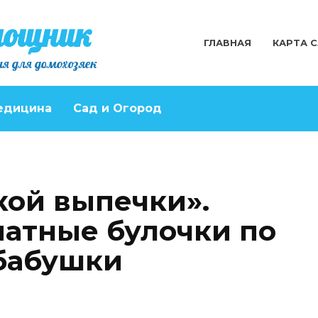
мощник
ГЛАВНАЯ
КАРТА 
я для домохозяек
едицина
Сад и Огород
кой выпечки».
атные булочки по
бабушки