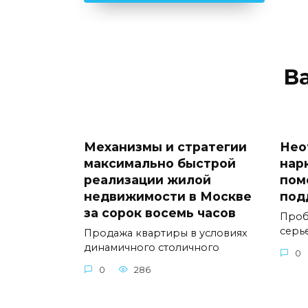
В
Механизмы и стратегии
Нео
максимально быстрой
нар
реализации жилой
пом
недвижимости в Москве
под
за сорок восемь часов
Проб
серь
Продажа квартиры в условиях
динамичного столичного
0
0
286