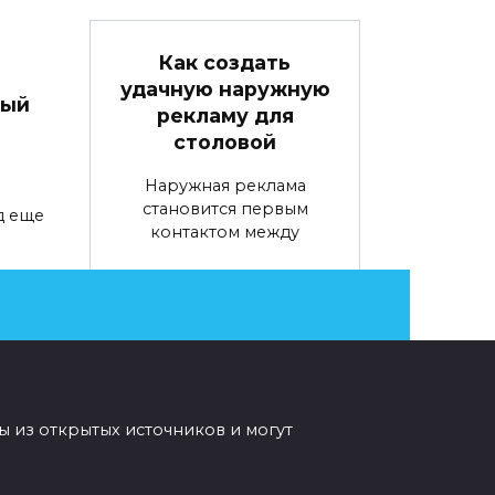
Как создать
удачную наружную
вый
рекламу для
столовой
Наружная реклама
становится первым
д еще
контактом между
0
69
ы из открытых источников и могут