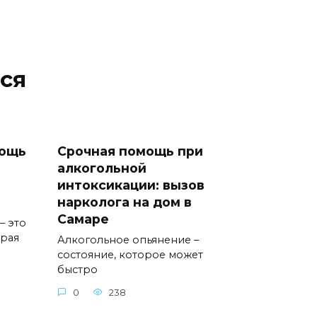
ся
мощь
Срочная помощь при
алкогольной
интоксикации: вызов
нарколога на дом в
Самаре
– это
орая
Алкогольное опьянение –
состояние, которое может
быстро
0
238