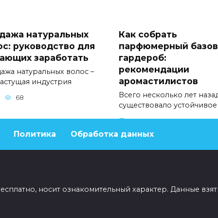
дажа натуральных
Как собрать
ос: руководство для
парфюмерный базо
ающих заработать
гардероб:
рекомендации
ажа натуральных волос –
аромастилистов
растущая индустрия
Всего несколько лет наза
68
существовало устойчивое
0
47
Политика
Обработка данных
бесплатно, носит ознакомительный характер. Данные взят