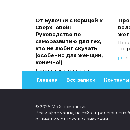
От Булочки с корицей к
Про
Сверхновой:
вол
Руководство по
жел
саморазвитию для тех,
Прод
кто не любит скучать
это 
(особенно для женщин,
0
конечно!)
Давайте начистоту: жизнь
слишком коротка, чтобы быть
Главная
Все записи
Контакты
0
271
© 2026 Мой помощник.
Вся информация, на сайте представлена 
отличаться от текущих значений.