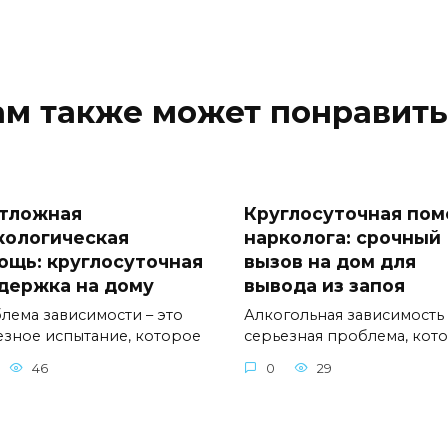
ам также может понравить
тложная
Круглосуточная по
кологическая
нарколога: срочный
ощь: круглосуточная
вызов на дом для
держка на дому
вывода из запоя
лема зависимости – это
Алкогольная зависимость 
езное испытание, которое
серьезная проблема, кот
46
0
29