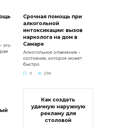
мощь
Срочная помощь при
алкогольной
интоксикации: вызов
нарколога на дом в
Самаре
– это
орая
Алкогольное опьянение –
состояние, которое может
быстро
0
238
Как создать
удачную наружную
вый
рекламу для
столовой