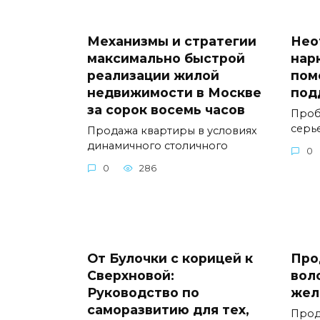
Механизмы и стратегии
Нео
максимально быстрой
нар
реализации жилой
пом
недвижимости в Москве
под
за сорок восемь часов
Проб
серь
Продажа квартиры в условиях
динамичного столичного
0
0
286
От Булочки с корицей к
Про
Сверхновой:
вол
Руководство по
жел
саморазвитию для тех,
Прод