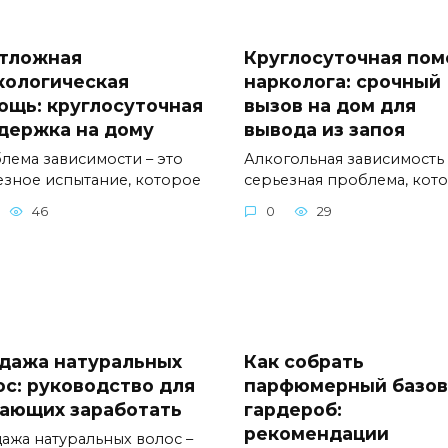
тложная
Круглосуточная по
кологическая
нарколога: срочный
ощь: круглосуточная
вызов на дом для
держка на дому
вывода из запоя
лема зависимости – это
Алкогольная зависимость 
езное испытание, которое
серьезная проблема, кот
46
0
29
дажа натуральных
Как собрать
ос: руководство для
парфюмерный базо
ающих заработать
гардероб:
рекомендации
ажа натуральных волос –