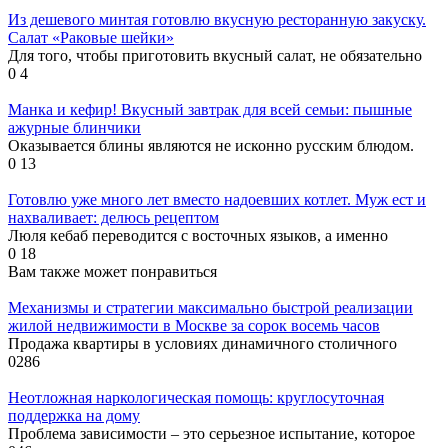
Из дешевого минтая готовлю вкусную ресторанную закуску.
Салат «Раковые шейки»
Для того, чтобы приготовить вкусный салат, не обязательно
0
4
Манка и кефир! Вкусный завтрак для всей семьи: пышные
ажурные блинчики
Оказывается блины являются не исконно русским блюдом.
0
13
Готовлю уже много лет вместо надоевших котлет. Муж ест и
нахваливает: делюсь рецептом
Люля кебаб переводится с восточных языков, а именно
0
18
Вам также может понравиться
Механизмы и стратегии максимально быстрой реализации
жилой недвижимости в Москве за сорок восемь часов
Продажа квартиры в условиях динамичного столичного
0
286
Неотложная наркологическая помощь: круглосуточная
поддержка на дому
Проблема зависимости – это серьезное испытание, которое