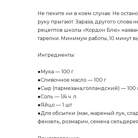
Не пеките ни в коем случае. Не остано
руку прыгают. Зараза, другого слова 
рецептов школы «Кордон Блю» назван
тарелки. Минимум работы, 10 минут в
Ингредиенты:
●Мука — 100 г
●Сливочное масло — 100 г
●Сыр (пармезана,голландский) — 100 
●Соль — 1/4 ч. л.
●Яйцо — 1 шт
●Для обсыпки (мак, жареный лук, слад
фенхель, розмарин, семена сельдерея