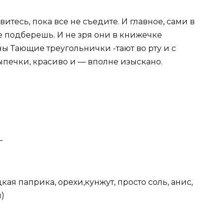
витесь, пока всe не съедите. И главное, сами в
не подберeшь. И не зря они в книжечке
ы Тающие треугольнички -тают во рту и с
ыпечки, красиво и — вполне изыскано.
г
кая паприка, орехи,кунжут, просто соль, анис,
)