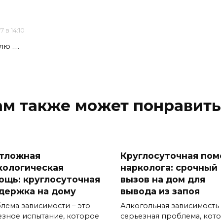
7 в 14:10
лю ….
ам также может понравить
тложная
Круглосуточная по
кологическая
нарколога: срочный
ощь: круглосуточная
вызов на дом для
держка на дому
вывода из запоя
лема зависимости – это
Алкогольная зависимость 
езное испытание, которое
серьезная проблема, кот