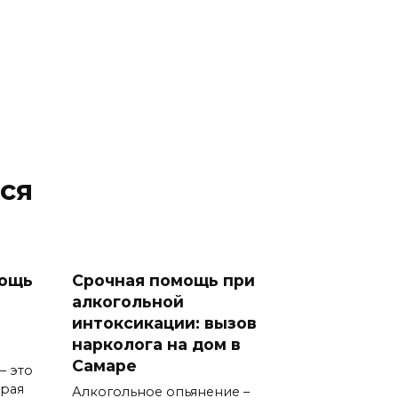
ся
мощь
Срочная помощь при
алкогольной
интоксикации: вызов
нарколога на дом в
Самаре
– это
орая
Алкогольное опьянение –