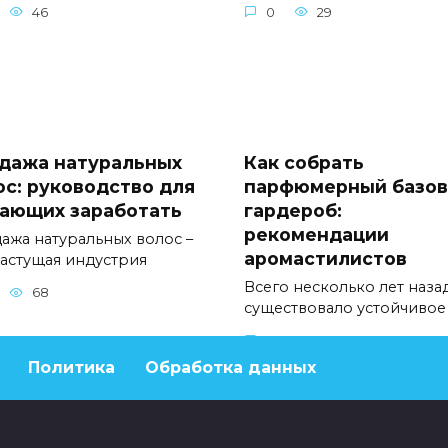
46
0
29
дажа натуральных
Как собрать
ос: руководство для
парфюмерный базо
ающих заработать
гардероб:
рекомендации
ажа натуральных волос –
аромастилистов
растущая индустрия
Всего несколько лет наза
68
существовало устойчивое
0
47
Политика
Обработка данных