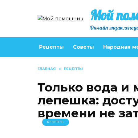
Перейти
Мой по
к
содержанию
Онлайн энциклопеди
Рецепты
Советы
Народная м
ГЛАВНАЯ
»
РЕЦЕПТЫ
Только вода и 
лепешка: дост
времени не за
РЕЦЕПТЫ