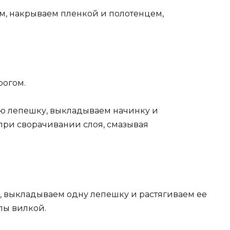
м, накрываем пленкой и полотенцем,
рогом.
ую лепешку, выкладываем начинку и
при сворачивании слоя, смазывая
 выкладываем одну лепешку и растягиваем ее
лы вилкой.