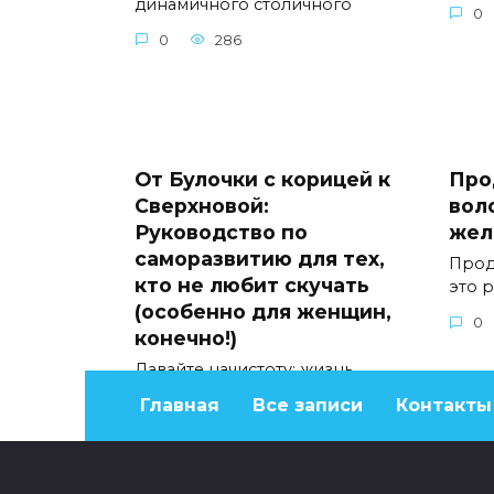
динамичного столичного
0
0
286
От Булочки с корицей к
Про
Сверхновой:
вол
Руководство по
жел
саморазвитию для тех,
Прод
кто не любит скучать
это 
(особенно для женщин,
0
конечно!)
Давайте начистоту: жизнь
слишком коротка, чтобы быть
Главная
Все записи
Контакты
0
271