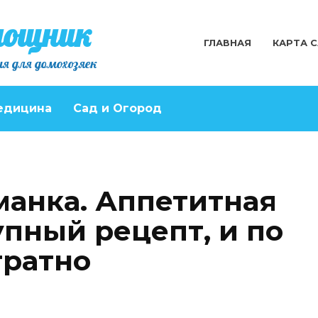
мощник
ГЛАВНАЯ
КАРТА 
я для домохозяек
едицина
Сад и Огород
манка. Аппетитная
упный рецепт, и по
тратно