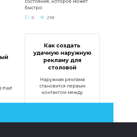
состояние, которое может
быстро
0
238
Как создать
удачную наружную
вый
рекламу для
столовой
Наружная реклама
становится первым
д еще
контактом между
0
69