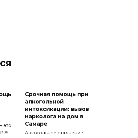
ся
мощь
Срочная помощь при
алкогольной
интоксикации: вызов
нарколога на дом в
Самаре
– это
орая
Алкогольное опьянение –