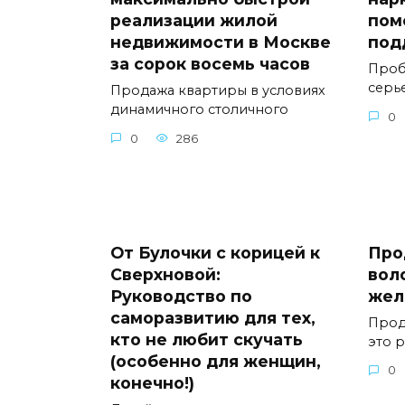
реализации жилой
пом
недвижимости в Москве
под
за сорок восемь часов
Проб
серь
Продажа квартиры в условиях
динамичного столичного
0
0
286
От Булочки с корицей к
Про
Сверхновой:
вол
Руководство по
жел
саморазвитию для тех,
Прод
кто не любит скучать
это 
(особенно для женщин,
0
конечно!)