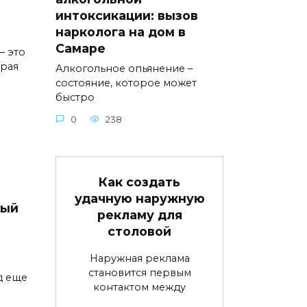
интоксикации: вызов
нарколога на дом в
Самаре
– это
орая
Алкогольное опьянение –
состояние, которое может
быстро
0
238
Как создать
удачную наружную
вый
рекламу для
столовой
Наружная реклама
становится первым
д еще
контактом между