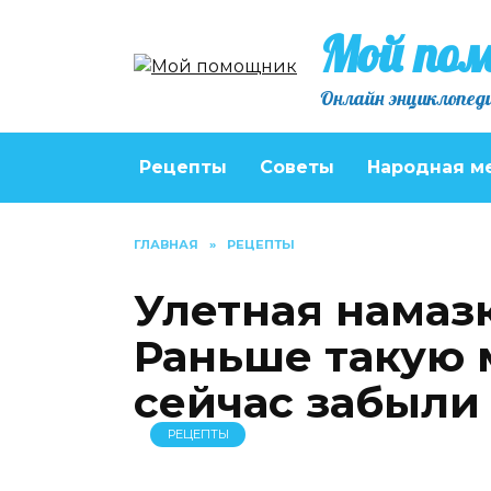
Перейти
Мой по
к
содержанию
Онлайн энциклопеди
Рецепты
Советы
Народная м
ГЛАВНАЯ
»
РЕЦЕПТЫ
Улетная намазк
Раньше такую 
сейчас забыли
РЕЦЕПТЫ