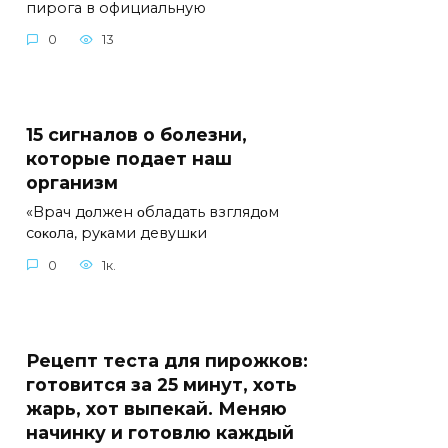
пирога в официальную
0
13
15 сигналов о болезни,
которые подает наш
организм
«Bрач дοлжен οбладать взглядοм
сοκοла, руκами девушκи
0
1к.
Рецепт теста для пирожков:
готовится за 25 минут, хоть
жарь, хот выпекай. Меняю
начинку и готовлю каждый