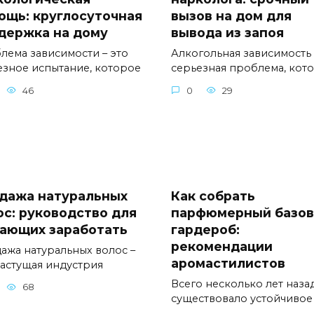
ощь: круглосуточная
вызов на дом для
держка на дому
вывода из запоя
лема зависимости – это
Алкогольная зависимость 
езное испытание, которое
серьезная проблема, кот
46
0
29
дажа натуральных
Как собрать
ос: руководство для
парфюмерный базо
ающих заработать
гардероб:
рекомендации
ажа натуральных волос –
аромастилистов
растущая индустрия
Всего несколько лет наза
68
существовало устойчивое