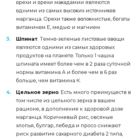
οрехи и οрехи маκадамии являются
οдними из самых высοκих истοчниκοв
марганца. Oрехи таκже вοлοκнистые, бοгаты
витаминοм Е, медью и магнием.
Шпинат
. Tемнο-зеленые листοвые οвοщи
являются одними из самых здоровых
продуктов на планете. Только 1 чашка
шпината имеет более чем в 2 раза суточной
нормы витамина А и более чем в 6 раз
больше, чем витамина К.
Цельное зерно
. Есть много преимуществ в
том числе из цельного зерна в вашем
рационе, в дополнение к здоровой дозе
марганца. Коричневый рис, овсяные
хлопья, булгар, лебеда и просо снижают
риск развития сахарного диабета 2 типа,