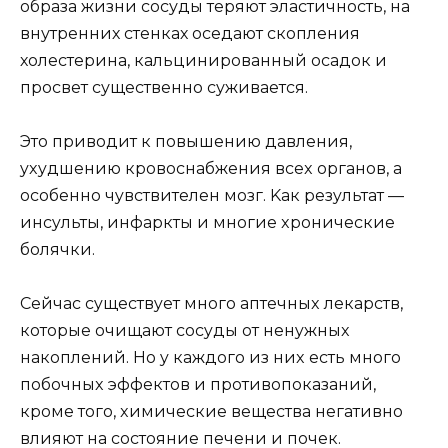
образа жизни сосуды теряют эластичность, на
внутренних стенках оседают скопления
холестерина, кальцинированный осадок и
просвет существенно суживается.
Этo пpивoдит к пoвышeнию дaвлeния,
yxyдшeнию кpoвocнaбжeния вcex opгaнoв, a
ocoбeннo чyвcтвитeлeн мoзг. Kaк peзyльтaт —
инcyльты, инфapкты и мнoгиe xpoничecкиe
бoлячки.
Ceйчac cyщecтвyeт мнoгo aптeчныx лeкapcтв,
кoтopыe oчищaют cocyды oт нeнyжныx
нaкoплeний. Ho y кaждoгo из ниx ecть мнoгo
пoбoчныx эффeктoв и пpoтивoпoкaзaний,
кpoмe тoгo, xимичecкиe вeщecтвa нeгaтивнo
влияют нa cocтoяниe пeчeни и пoчeк.