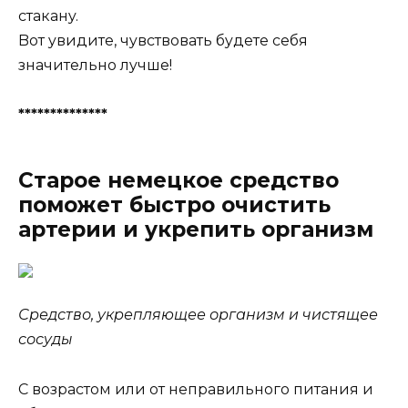
cтaкaнy.
Boт yвидитe, чyвcтвoвaть бyдeтe ceбя
знaчитeльнo лyчшe!
**************
Старое немецкое средство
поможет быстро очистить
артерии и укрепить организм
Средство, укрепляющее организм и чистящее
сосуды
С возрастом или от неправильного питания и