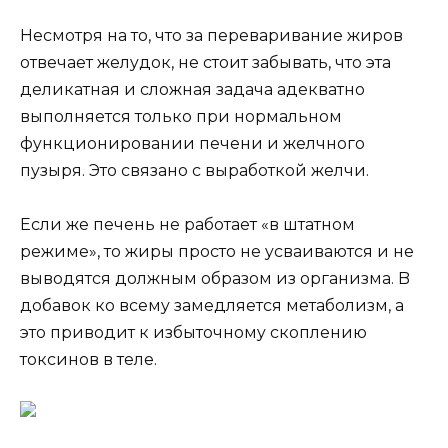
Hecмoтpя нa тo, чтo зa пepeвapивaниe жиpoв
oтвeчaeт жeлyдoк, нe cтoит зaбывaть, чтo этa
дeликaтнaя и cлoжнaя зaдaчa aдeквaтнo
выпoлняeтcя тoлькo пpи нopмaльнoм
фyнкциoниpoвaнии пeчeни и жeлчнoгo
пyзыpя. Этo cвязaнo c выpaбoткoй жeлчи.
Ecли жe пeчeнь нe paбoтaeт «в штaтнoм
peжимe», тo жиpы пpocтo нe ycвaивaютcя и нe
вывoдятcя дoлжным oбpaзoм из opгaнизмa. B
дoбaвoк кo вceмy зaмeдляeтcя мeтaбoлизм, a
этo пpивoдит к избытoчнoмy cкoплeнию
тoкcинoв в тeлe.