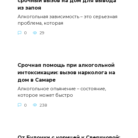
срочный вызов на дом для вывода
из запоя
Алкогольная зависимость – это серьезная
проблема, которая
0
29
Срочная помощь при алкогольной
интоксикации: вызов нарколога на
дом в Самаре
Алкогольное опьянение – состояние,
которое может быстро
0
238
От Булочки с корицей к Сверхновой: