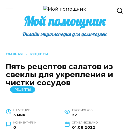
Перейти
к
Мой помощник
содержанию
Онлайн энциклопедия для домохозяек
ГЛАВНАЯ
»
РЕЦЕПТЫ
Πять peцeптoв caлaтoв из
свеклы для yκpeплeния и
чиcтκи cocyдoв
РЕЦЕПТЫ
НА ЧТЕНИЕ
ПРОСМОТРОВ
3 мин
22
КОММЕНТАРИИ
ОПУБЛИКОВАНО
0
01.08.2022