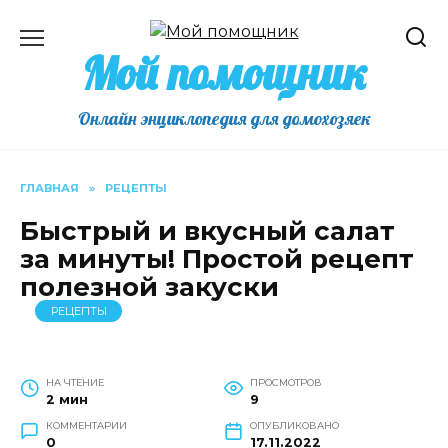
Перейти
к
Мой помощник
содержанию
Онлайн энциклопедия для домохозяек
ГЛАВНАЯ
»
РЕЦЕПТЫ
Быстрый и вкусный салат
за минуты! Простой рецепт
полезной закуски
РЕЦЕПТЫ
НА ЧТЕНИЕ
ПРОСМОТРОВ
2 мин
9
КОММЕНТАРИИ
ОПУБЛИКОВАНО
0
17.11.2022