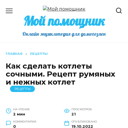
Перейти
к
Мой помощник
содержанию
Онлайн энциклопедия для домохозяек
ГЛАВНАЯ
»
РЕЦЕПТЫ
Как сделать котлеты
сочными. Рецепт румяных
и нежных котлет
РЕЦЕПТЫ
НА ЧТЕНИЕ
ПРОСМОТРОВ
2 мин
21
КОММЕНТАРИИ
ОПУБЛИКОВАНО
0
19.10.2022