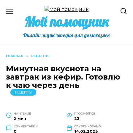
Перейти
к
Мой помощник
содержанию
Онлайн энциклопедия для домохозяек
ГЛАВНАЯ
»
РЕЦЕПТЫ
Минутная вкуснота на
завтрак из кефир. Готовлю
к чаю через день
РЕЦЕПТЫ
НА ЧТЕНИЕ
ПРОСМОТРОВ
2 мин
23
КОММЕНТАРИИ
ОПУБЛИКОВАНО
0
14.02.2023