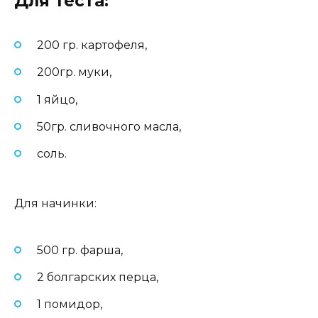
Для теста:
200 гр. картофеля,
200гр. муки,
1 яйцо,
50гр. сливочного масла,
соль.
Для начинки:
500 гр. фарша,
2 болгарских перца,
1 помидор,