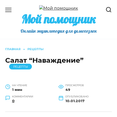
Перейти
к
Мой помощник
содержанию
Онлайн энциклопедия для домохозяек
ГЛАВНАЯ
»
РЕЦЕПТЫ
Салат “Наваждение”
РЕЦЕПТЫ
НА ЧТЕНИЕ
ПРОСМОТРОВ
1 мин
49
КОММЕНТАРИИ
ОПУБЛИКОВАНО
0
10.01.2017