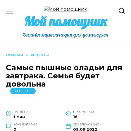
Перейти
к
Мой помощник
содержанию
Онлайн энциклопедия для домохозяек
ГЛАВНАЯ
»
РЕЦЕПТЫ
Самые пышные оладьи для
завтрака. Семья будет
довольна
РЕЦЕПТЫ
НА ЧТЕНИЕ
ПРОСМОТРОВ
1 мин
16
КОММЕНТАРИИ
ОПУБЛИКОВАНО
0
09.09.2022