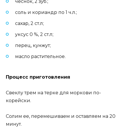
чеснок, 2 зуб.;
соль и кориандр по 1 ч.л.;
сахар, 2 ст.л;
уксус 0 %, 2 ст.л;
перец, кунжут;
масло растительное.
Процесс приготовления
Свеклу трем на терке для моркови по-
корейски.
Солим ее, перемешиваем и оставляем на 20
минут.