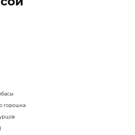
асой
лбасы
о горошка
гурцов
)