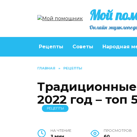
Перейти
Мой по
к
содержанию
Онлайн энциклопеди
Рецепты
Советы
Народная м
ГЛАВНАЯ
»
РЕЦЕПТЫ
Традиционные 
2022 год – топ 
РЕЦЕПТЫ
НА ЧТЕНИЕ
ПРОСМОТРОВ
3 мин
60