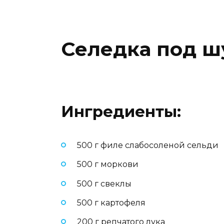
Селедка под ш
Ингредиенты:
500 г филе слабосоленой сельди
500 г моркови
500 г свеклы
500 г картофеля
200 г репчатого лука