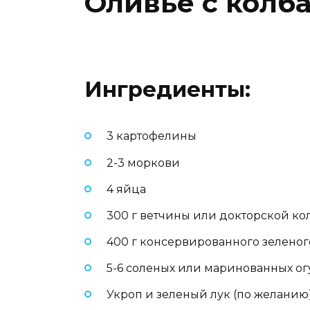
Оливье с колб
Ингредиенты:
3 картофелины
2-3 моркови
4 яйца
300 г ветчины или докторской ко
400 г консервированного зеленог
5-6 соленых или маринованных о
Укроп и зеленый лук (по желанию