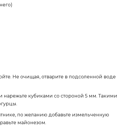
него)
йте. Не очищая, отварите в подсоленной воде
и нарежьте кубиками со стороной 5 мм. Такими
огурцы.
атнике, по желанию добавьте измельченную
правьте майонезом.