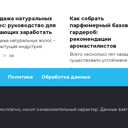
дажа натуральных
Как собрать
ос: руководство для
парфюмерный базо
ающих заработать
гардероб:
рекомендации
ажа натуральных волос –
аромастилистов
растущая индустрия
Всего несколько лет наза
68
существовало устойчивое
0
47
Политика
Обработка данных
бесплатно, носит ознакомительный характер. Данные взят