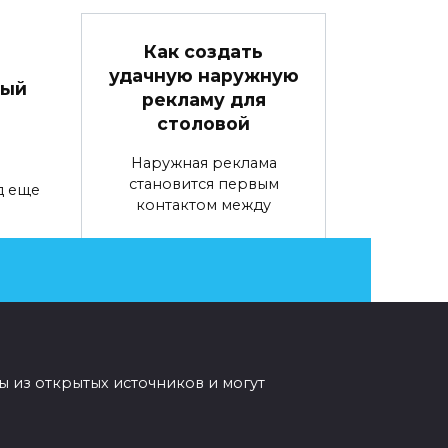
Как создать
удачную наружную
вый
рекламу для
столовой
Наружная реклама
становится первым
д еще
контактом между
0
69
ы из открытых источников и могут