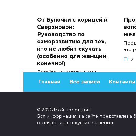
От Булочки с корицей к
Про
Сверхновой:
вол
Руководство по
жел
саморазвитию для тех,
Прод
кто не любит скучать
это 
(особенно для женщин,
0
конечно!)
Давайте начистоту: жизнь
слишком коротка, чтобы быть
Главная
Все записи
Контакты
0
271
© 2026 Мой помощник.
Вся информация, на сайте представлена 
отличаться от текущих значений.