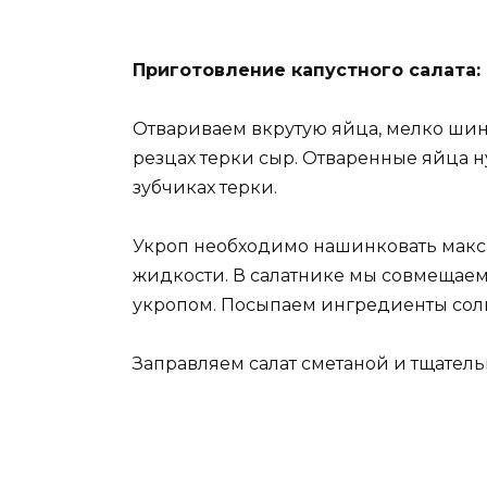
Приготовление капустного салата:
Отвариваем вкрутую яйца, мелко шин
резцах терки сыр. Отваренные яйца н
зубчиках терки.
Укроп необходимо нашинковать макс
жидкости. В салатнике мы совмещаем
укропом. Посыпаем ингредиенты сол
Заправляем салат сметаной и тщател