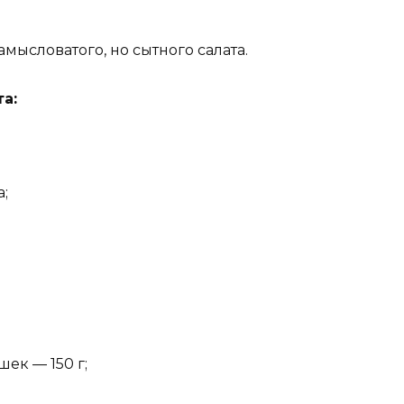
мысловатого, но сытного салата.
а:
;
ек — 150 г;