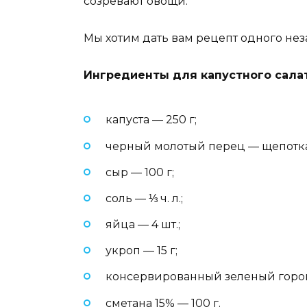
созревают овощи.
Мы хотим дать вам рецепт одного неза
Ингредиенты для капустного салат
капуста — 250 г;
черный молотый перец — щепотка
сыр — 100 г;
соль — ⅓ ч. л.;
яйца — 4 шт.;
укроп — 15 г;
консервированный зеленый горош
сметана 15% — 100 г.