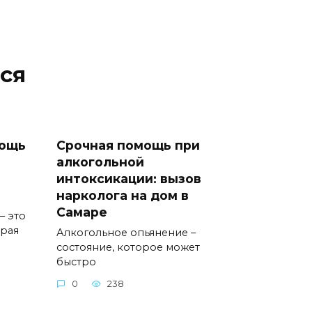
ся
мощь
Срочная помощь при
алкогольной
интоксикации: вызов
нарколога на дом в
Самаре
– это
орая
Алкогольное опьянение –
состояние, которое может
быстро
0
238