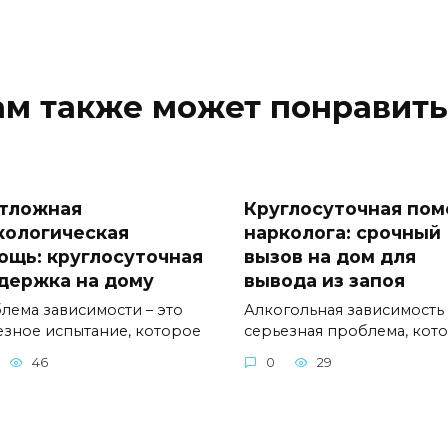
ам также может понравить
тложная
Круглосуточная по
кологическая
нарколога: срочный
ощь: круглосуточная
вызов на дом для
держка на дому
вывода из запоя
лема зависимости – это
Алкогольная зависимость 
езное испытание, которое
серьезная проблема, кот
46
0
29