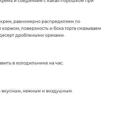
о крема и соединяем с какао-порошком при
крем, равномерно распределяем по
 коржом, поверхность и бока торта смазываем
 десерт дроблеными орехами.
авить в холодильнике на час.
о вкусным, нежным и воздушным.