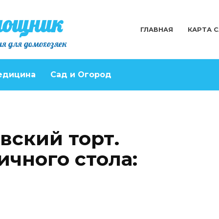
мощник
ГЛАВНАЯ
КАРТА 
я для домохозяек
едицина
Сад и Огород
ский торт.
ичного стола: