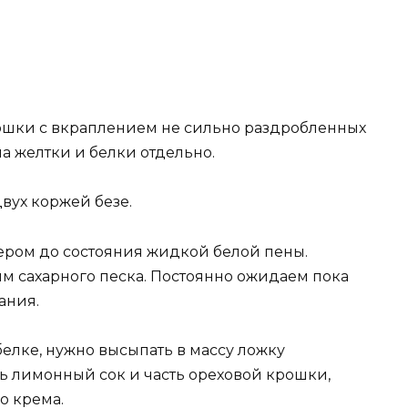
ошки с вкраплением не сильно раздробленных
а желтки и белки отдельно.
вух коржей безе.
ером до состояния жидкой белой пены.
мм сахарного песка. Постоянно ожидаем пока
ания.
белке, нужно высыпать в массу ложку
ть лимонный сок и часть ореховой крошки,
о крема.