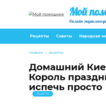
Перейти
Мой по
к
содержанию
Онлайн энциклопеди
Рецепты
Советы
Народная м
ГЛАВНАЯ
»
РЕЦЕПТЫ
Домашний Киев
Король праздн
испечь просто
РЕЦЕПТЫ