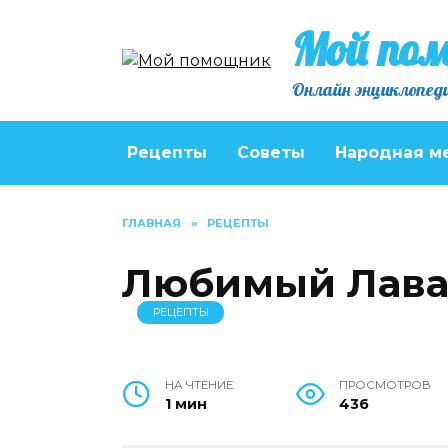
Перейти
Мой по
к
содержанию
Онлайн энциклопеди
Рецепты
Советы
Народная м
ГЛАВНАЯ
»
РЕЦЕПТЫ
Любимый Лав
РЕЦЕПТЫ
НА ЧТЕНИЕ
ПРОСМОТРОВ
1 мин
436