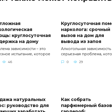
тложная
Круглосуточная по
кологическая
нарколога: срочный
ощь: круглосуточная
вызов на дом для
держка на дому
вывода из запоя
лема зависимости – это
Алкогольная зависимость 
езное испытание, которое
серьезная проблема, кот
46
0
29
дажа натуральных
Как собрать
ос: руководство для
парфюмерный базо
ающих заработать
гардероб: