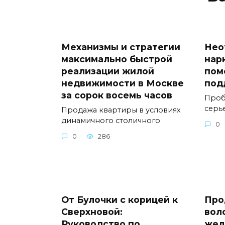
Механизмы и стратегии
Нео
максимально быстрой
нар
реализации жилой
пом
недвижимости в Москве
под
за сорок восемь часов
Проб
серь
Продажа квартиры в условиях
динамичного столичного
0
0
286
От Булочки с корицей к
Про
Сверхновой:
вол
Руководство по
жел