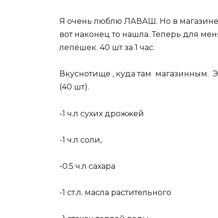
Я очень люблю ЛАВАШ. Но в магазине 
вот наконец то нашла. Теперь для мен
лепёшек. 40 шт за 1 час.
Вкуснотище , куда там магазинным. Э
(40 шт).
-1 ч.л сухих дрожжей
-1 ч.л соли,
-0.5 ч.л сахара
-1 ст.л. масла растительного